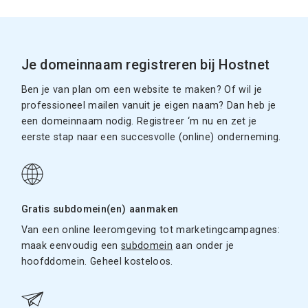
Je domeinnaam registreren bij Hostnet
Ben je van plan om een website te maken? Of wil je
professioneel mailen vanuit je eigen naam? Dan heb je
een domeinnaam nodig. Registreer ‘m nu en zet je
eerste stap naar een succesvolle (online) onderneming.
Gratis subdomein(en) aanmaken
Van een online leeromgeving tot marketingcampagnes:
maak eenvoudig een
subdomein
aan onder je
hoofddomein. Geheel kosteloos.